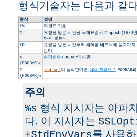
형식기술자는 다음과 같다
형식
설명
퍼센트 기호
%%
요청을 받은 시간을 국제표준시로 epoch (1970
%t
이 붙는다.
t=
요청을 받은 시간부터 헤더를 네트웍에 쓸때까지 걸
%D
는다.
환경변수
의 내용.
%
FOOBAR
{FOOBAR}e
이 동작한다면,
SSL 환경변수
의
%
mod_ssl
FOOBAR
{FOOBAR}s
주의
형식 지시자는 아파치 
%s
다. 이 지시자는
SSLOpt
를 사용하
+StdEnvVars