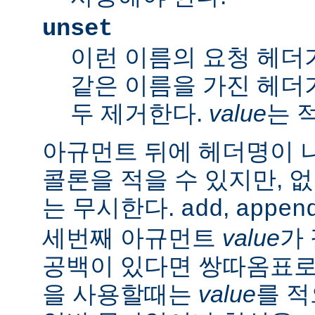
unset
이런 이름의 요청 헤더
같은 이름을 가진 헤더
두 제거한다.
value
는 
아규먼트 뒤에 헤더명이 
콜론을 적을 수 있지만, 
는 무시한다.
,
add
appen
세번째 아규먼트
value
가
공백이 있다면 쌍따옴표로 묶
을 사용할때는
value
를 적