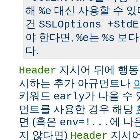
해
대신 사용할 수 있
%e
건
SSLOptions +StdE
야 한다면,
는
보다
%e
%s
다.
지시어 뒤에 행동
Header
시하는 추가 아규먼트나
키워드
가 나올 수 
early
먼트를 사용한 경우 해당
면 (혹은
에 나
env=!
...
지 않다면)
지시어
Header