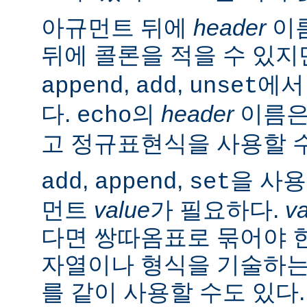
아규먼트 뒤에
header
이름
뒤에 콜론을 적을 수 있지
,
,
에서
append
add
unset
다.
의
header
이름은
echo
고 정규표현식을 사용할 수
,
,
을 사
add
append
set
먼트
value
가 필요하다.
v
다면 쌍따옴표로 묶어야 
자열이나 형식을 기술하는
를 같이 사용할 수도 있다