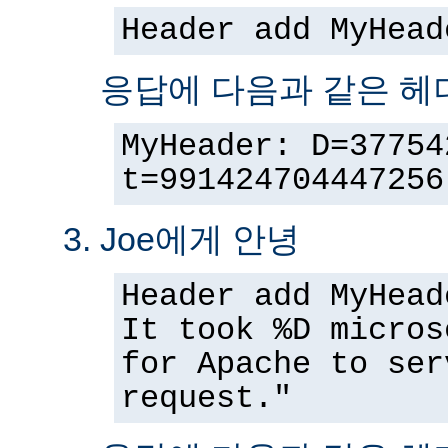
Header add MyHead
응답에 다음과 같은 헤
MyHeader: D=37754
t=991424704447256
Joe에게 안녕
Header add MyHead
It took %D micros
for Apache to ser
request."