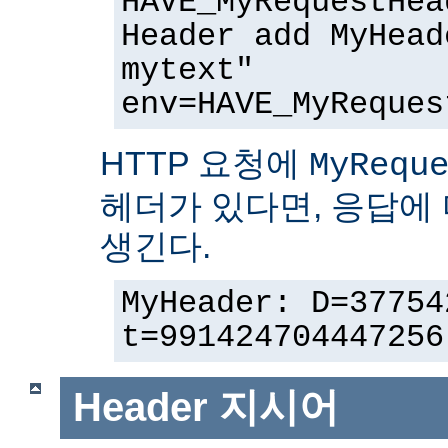
HAVE_MyRequestHea
Header add MyHead
mytext"
env=HAVE_MyReques
HTTP 요청에
MyRequ
헤더가 있다면, 응답에
생긴다.
MyHeader: D=37754
t=991424704447256
Header
지시어