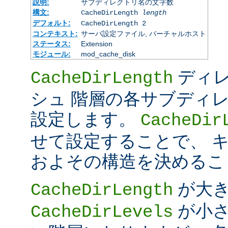
説明:
サブディレクトリ名の文字数
構文:
CacheDirLength
length
デフォルト:
CacheDirLength 2
コンテキスト:
サーバ設定ファイル, バーチャルホスト
ステータス:
Extension
モジュール:
mod_cache_disk
ディレ
CacheDirLength
シュ 階層の各サブディ
設定します。
CacheDir
せて設定することで、 
およその構造を決めるこ
が大
CacheDirLength
が小さ
CacheDirLevels