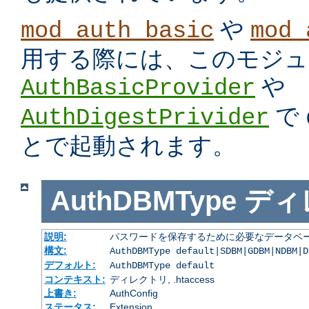
や
mod_auth_basic
mod_
用する際には、このモジュ
や
AuthBasicProvider
で
AuthDigestPrivider
とで起動されます。
AuthDBMType
ディ
説明:
パスワードを保存するために必要なデータベー
構文:
AuthDBMType default|SDBM|GDBM|NDBM|D
デフォルト:
AuthDBMType default
コンテキスト:
ディレクトリ, .htaccess
上書き:
AuthConfig
ステータス:
Extension