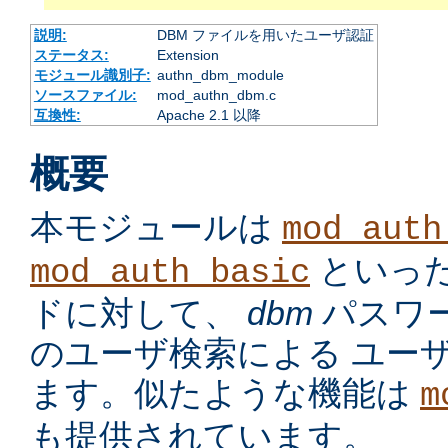
説明:
DBM ファイルを用いたユーザ認証
ステータス:
Extension
モジュール識別子:
authn_dbm_module
ソースファイル:
mod_authn_dbm.c
互換性:
Apache 2.1 以降
概要
本モジュールは
mod_auth
といっ
mod_auth_basic
ドに対して、
dbm
パスワ
のユーザ検索による ユー
ます。似たような機能は
m
も提供されています。